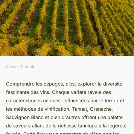
Accueil
›
Produit
PRODUIT
Liste des cépages : découvrez
Comprendre les cépages, c’est explorer la diversité
fascinante des vins. Chaque variété révèle des
l'univers des vins et leurs
caractéristiques uniques, influencées par le terroir et
caractéristiques
les méthodes de vinification. Tannat, Grenache,
Sauvignon Blanc et bien d'autres offrent une palette
Ibrahim
•
26 avril 2025
•
4 min de lecture
de saveurs allant de la richesse tannique à la légèreté