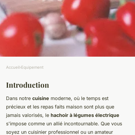
Accueil
›
Equipement
EQUIPEMENT
Introduction
Quels sont les critères pour
sélectionner un hachoir à
Dans notre
cuisine
moderne, où le temps est
légumes électrique pour des
précieux et les repas faits maison sont plus que
préparations rapides?
jamais valorisés, le
hachoir à légumes électrique
s'impose comme un allié incontournable. Que vous
Ibrahim
•
24 mai 2024
•
5 min de lecture
soyez un cuisinier professionnel ou un amateur